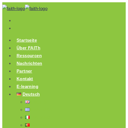
Zum
Inhalt
springen
Startseite
Über FAITh
Ressourcen
Nachrichten
Partner
Kontakt
E-learning
Deutsch
ENGLISH
ΕΛΛΗΝΙΚΆ
ITALIANO
PORTUGUÊS