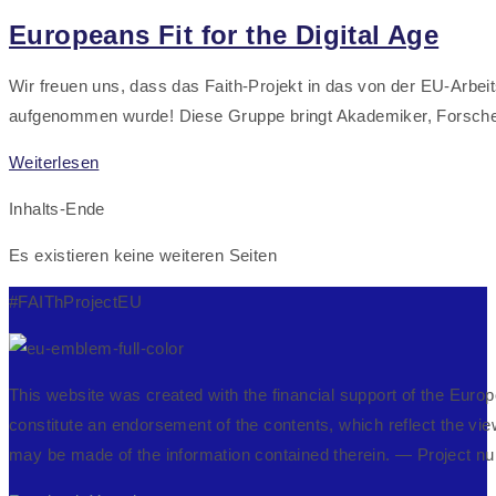
Newsletter
Europeans Fit for the Digital Age
des
FAITh-
Wir freuen uns, dass das Faith-Projekt in das von der EU-Arbeits
Projekts
aufgenommen wurde! Diese Gruppe bringt Akademiker, Forscher
Europeans
Weiterlesen
Fit
Inhalts-Ende
for
the
Es existieren keine weiteren Seiten
Digital
#FAIThProjectEU
Age
This website was created with the financial support of the Eur
constitute an endorsement of the contents, which reflect the vi
may be made of the information contained therein. — Projec