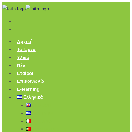
Skip
to
content
Αρχική
Το Έργο
Υλικό
Nέα
Εταίροι
Επικοινωνία
E-learning
Ελληνικά
ENGLISH
ΕΛΛΗΝΙΚΆ
ITALIANO
PORTUGUÊS