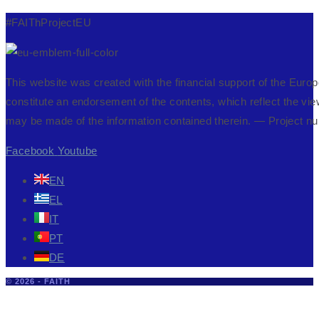
#FAIThProjectEU
This website was created with the financial support of the Eur
constitute an endorsement of the contents, which reflect the vi
may be made of the information contained therein. — Projec
Facebook
Youtube
EN
EL
IT
PT
DE
© 2026 - FAITH